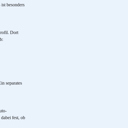
 ist besonders 
rofil. Dort 
b:
in separates 
uto-
dabei fest, ob 