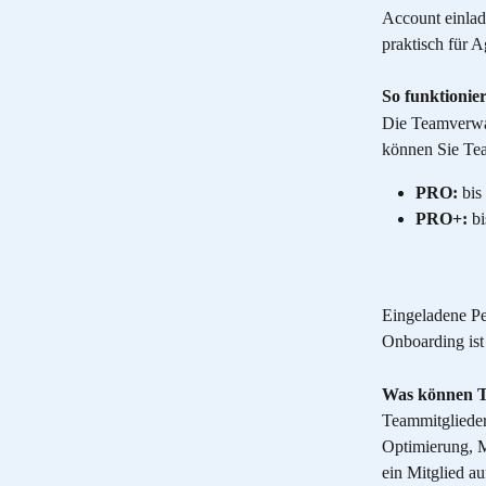
Account einlad
praktisch für 
So funktionier
Die Teamverwal
können Sie Tea
PRO:
 bi
PRO+:
 b
Eingeladene Per
Onboarding ist
Was können T
Teammitglieder
Optimierung, Mo
ein Mitglied au