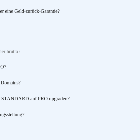
der eine Geld-zurück-Garantie?
der brutto?
GO?
n Domains?
on STANDARD auf PRO upgraden?
ngsstellung?